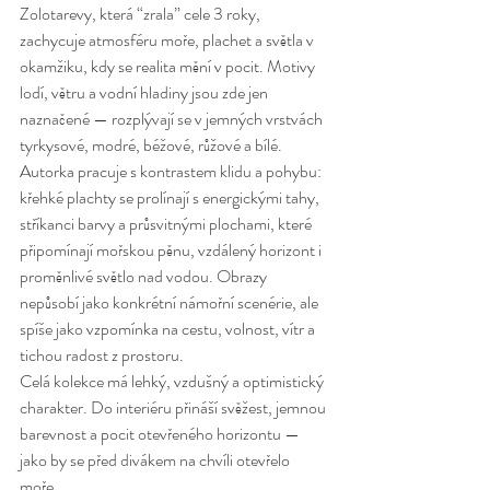
Zolotarevy, která “zrala” cele 3 roky, 
zachycuje atmosféru moře, plachet a světla v 
okamžiku, kdy se realita mění v pocit. Motivy 
lodí, větru a vodní hladiny jsou zde jen 
naznačené — rozplývají se v jemných vrstvách 
tyrkysové, modré, béžové, růžové a bílé.
Autorka pracuje s kontrastem klidu a pohybu: 
křehké plachty se prolínají s energickými tahy, 
stříkanci barvy a průsvitnými plochami, které 
připomínají mořskou pěnu, vzdálený horizont i 
proměnlivé světlo nad vodou. Obrazy 
nepůsobí jako konkrétní námořní scenérie, ale 
spíše jako vzpomínka na cestu, volnost, vítr a 
tichou radost z prostoru.
Celá kolekce má lehký, vzdušný a optimistický 
charakter. Do interiéru přináší svěžest, jemnou 
barevnost a pocit otevřeného horizontu — 
jako by se před divákem na chvíli otevřelo 
moře.