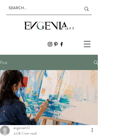
Post
evgeniart12
Jul 8
2 min read