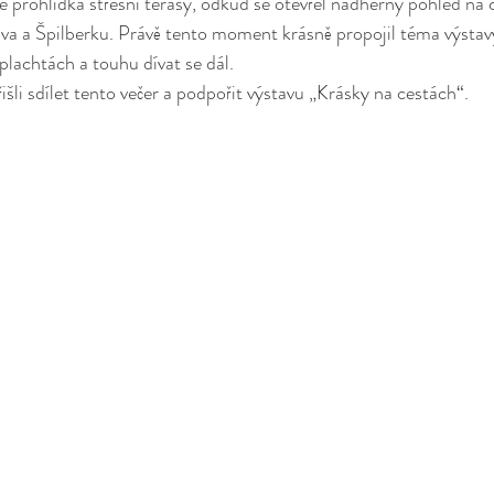
ké prohlídka střešní terasy, odkud se otevřel nádherný pohled na
va a Špilberku. Právě tento moment krásně propojil téma výstavy
 plachtách a touhu dívat se dál.
šli sdílet tento večer a podpořit výstavu „Krásky na cestách“.