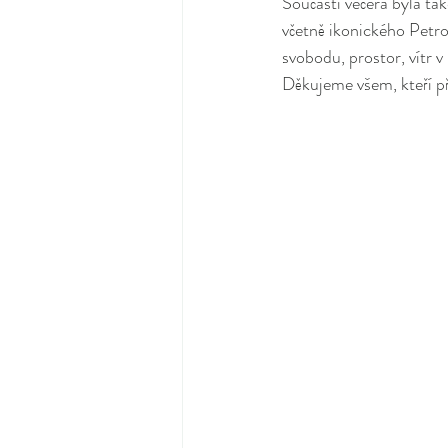
Součástí večera byla ta
včetně ikonického Petro
svobodu, prostor, vítr v
Děkujeme všem, kteří při