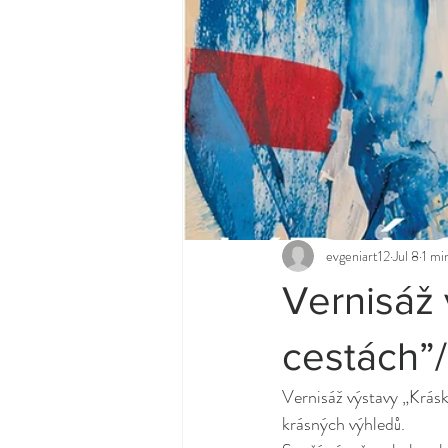
evgeniart12
Jul 8
1 mi
Vernisáž 
cestách”
Vernisáž výstavy „Krásk
krásných výhledů.