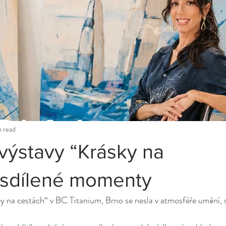
n read
výstavy “Krásky na
/sdílené momenty
y na cestách“ v BC Titanium, Brno se nesla v atmosféře umění, s